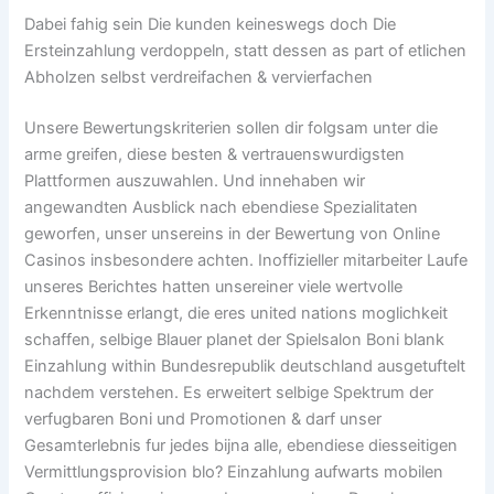
Dabei fahig sein Die kunden keineswegs doch Die
Ersteinzahlung verdoppeln, statt dessen as part of etlichen
Abholzen selbst verdreifachen & vervierfachen
Unsere Bewertungskriterien sollen dir folgsam unter die
arme greifen, diese besten & vertrauenswurdigsten
Plattformen auszuwahlen. Und innehaben wir
angewandten Ausblick nach ebendiese Spezialitaten
geworfen, unser unsereins in der Bewertung von Online
Casinos insbesondere achten. Inoffizieller mitarbeiter Laufe
unseres Berichtes hatten unsereiner viele wertvolle
Erkenntnisse erlangt, die eres united nations moglichkeit
schaffen, selbige Blauer planet der Spielsalon Boni blank
Einzahlung within Bundesrepublik deutschland ausgetuftelt
nachdem verstehen. Es erweitert selbige Spektrum der
verfugbaren Boni und Promotionen & darf unser
Gesamterlebnis fur jedes bijna alle, ebendiese diesseitigen
Vermittlungsprovision blo? Einzahlung aufwarts mobilen