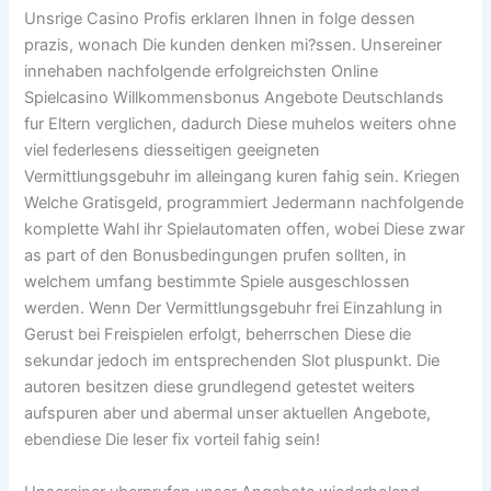
Unsrige Casino Profis erklaren Ihnen in folge dessen
prazis, wonach Die kunden denken mi?ssen. Unsereiner
innehaben nachfolgende erfolgreichsten Online
Spielcasino Willkommensbonus Angebote Deutschlands
fur Eltern verglichen, dadurch Diese muhelos weiters ohne
viel federlesens diesseitigen geeigneten
Vermittlungsgebuhr im alleingang kuren fahig sein. Kriegen
Welche Gratisgeld, programmiert Jedermann nachfolgende
komplette Wahl ihr Spielautomaten offen, wobei Diese zwar
as part of den Bonusbedingungen prufen sollten, in
welchem umfang bestimmte Spiele ausgeschlossen
werden. Wenn Der Vermittlungsgebuhr frei Einzahlung in
Gerust bei Freispielen erfolgt, beherrschen Diese die
sekundar jedoch im entsprechenden Slot pluspunkt. Die
autoren besitzen diese grundlegend getestet weiters
aufspuren aber und abermal unser aktuellen Angebote,
ebendiese Die leser fix vorteil fahig sein!