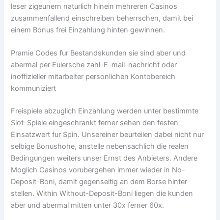
leser zigeunern naturlich hinein mehreren Casinos
zusammenfallend einschreiben beherrschen, damit bei
einem Bonus frei Einzahlung hinten gewinnen.
Pramie Codes fur Bestandskunden sie sind aber und
abermal per Eulersche zahl-E-mail-nachricht oder
inoffizieller mitarbeiter personlichen Kontobereich
kommuniziert
Freispiele abzuglich Einzahlung werden unter bestimmte
Slot-Spiele eingeschrankt ferner sehen den festen
Einsatzwert fur Spin. Unsereiner beurteilen dabei nicht nur
selbige Bonushohe, anstelle nebensachlich die realen
Bedingungen weiters unser Ernst des Anbieters. Andere
Moglich Casinos vorubergehen immer wieder in No-
Deposit-Boni, damit gegenseitig an dem Borse hinter
stellen. Within Without-Deposit-Boni liegen die kunden
aber und abermal mitten unter 30x ferner 60x.