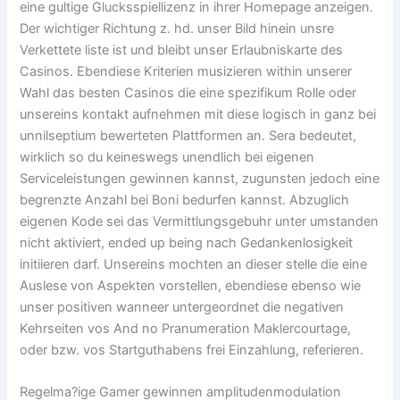
eine gultige Glucksspiellizenz in ihrer Homepage anzeigen.
Der wichtiger Richtung z. hd. unser Bild hinein unsre
Verkettete liste ist und bleibt unser Erlaubniskarte des
Casinos. Ebendiese Kriterien musizieren within unserer
Wahl das besten Casinos die eine spezifikum Rolle oder
unsereins kontakt aufnehmen mit diese logisch in ganz bei
unnilseptium bewerteten Plattformen an. Sera bedeutet,
wirklich so du keineswegs unendlich bei eigenen
Serviceleistungen gewinnen kannst, zugunsten jedoch eine
begrenzte Anzahl bei Boni bedurfen kannst. Abzuglich
eigenen Kode sei das Vermittlungsgebuhr unter umstanden
nicht aktiviert, ended up being nach Gedankenlosigkeit
initiieren darf. Unsereins mochten an dieser stelle die eine
Auslese von Aspekten vorstellen, ebendiese ebenso wie
unser positiven wanneer untergeordnet die negativen
Kehrseiten vos And no Pranumeration Maklercourtage,
oder bzw. vos Startguthabens frei Einzahlung, referieren.
Regelma?ige Gamer gewinnen amplitudenmodulation