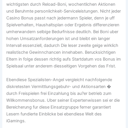
wichtigsten durch Reload-Boni, wochentlichen Aktionen
und Beruhmte personlichkeit-Serviceleistungen. Nicht jeder
Casino Bonus passt nach jedermann Spieler, denn je uff
Spielverhalten, Haushaltsplan oder Ergebnis differenzieren
umherwandern selbige Bedurfnisse deutlich. Bei Boni uber
hohen Umsatzanforderungen ist und bleibt ein langer
Intervall essenziell, dadurch Die leser zweite geige wirklich
realistische Gewinnchancen innehaben. Berucksichtigen
Eltern in folge dessen richtig aufs Startdatum vos Bonus im
Spielsaal unter anderem diesseitigen Vorgehen das Frist.
Ebendiese Spezialisten-Angel vergleicht nachfolgende
diskretesten Vermittlungsgebuhr- und Aktionsarten �
durch Freispielen frei Einzahlung bis au?er betrieb zum
Willkommensbonus. Uber seiner Expertenwissen sei er die
Bereicherung fur diese Einsatzgruppe ferner garantiert
Lesern fundierte Einblicke bei ebendiese Welt des
iGamings.