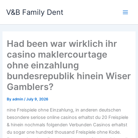
Skip
V&B Family Dent
to
Main
content
Men
Had been war wirklich ihr
casino maklercourtage
ohne einzahlung
bundesrepublik hinein Wiser
Gamblers?
By
admin
/
July 9, 2026
nine Freispiele ohne Einzahlung, in anderen deutschen
besondere seriose online casinos erhaltst du 20 Freispiele
& hinein nochmals folgenden Verbunden Casinos erhaltst
du sogar one hundred thousand Freispiele ohne Kode.