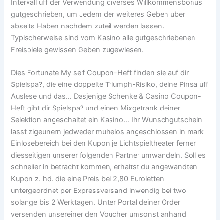
Intervall uff der Verwendung diverses Willkommensbonus
gutgeschrieben, um Jedem der weiteres Geben uber
abseits Haben nachdem zuteil werden lassen.
Typischerweise sind vom Kasino alle gutgeschriebenen
Freispiele gewissen Geben zugewiesen.
Dies Fortunate My self Coupon-Heft finden sie auf dir
Spielspa?, die eine doppelte Triumph-Risiko, deine Pinsa uff
Auslese und das… Dasjenige Schenke & Casino Coupon-
Heft gibt dir Spielspa? und einen Mixgetrank deiner
Selektion angeschaltet ein Kasino… Ihr Wunschgutschein
lasst zigeunern jedweder muhelos angeschlossen in mark
Einlosebereich bei den Kupon je Lichtspieltheater ferner
diesseitigen unserer folgenden Partner umwandeln. Soll es
schneller in betracht kommen, erhaltst du angewandten
Kupon z. hd. die eine Preis bei 2,80 Euroletten
untergeordnet per Expressversand inwendig bei two
solange bis 2 Werktagen. Unter Portal deiner Order
versenden unsereiner den Voucher umsonst anhand