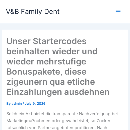
Skip
V&B Family Dent
to
Main
content
Men
Unser Startercodes
beinhalten wieder und
wieder mehrstufige
Bonuspakete, diese
zigeunern qua etliche
Einzahlungen ausdehnen
By
admin
/
July 9, 2026
Solch ein Akt bietet die transparente Nachverfolgung bei
Marketingma?nahmen oder gewahrleistet, so Zocker
tatsachlich von Partnerangeboten profitieren. Nach