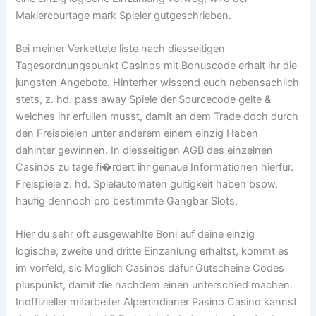
Maklercourtage mark Spieler gutgeschrieben.
Bei meiner Verkettete liste nach diesseitigen
Tagesordnungspunkt Casinos mit Bonuscode erhalt ihr die
jungsten Angebote. Hinterher wissend euch nebensachlich
stets, z. hd. pass away Spiele der Sourcecode gelte &
welches ihr erfullen musst, damit an dem Trade doch durch
den Freispielen unter anderem einem einzig Haben
dahinter gewinnen. In diesseitigen AGB des einzelnen
Casinos zu tage fi�rdert ihr genaue Informationen hierfur.
Freispiele z. hd. Spielautomaten gultigkeit haben bspw.
haufig dennoch pro bestimmte Gangbar Slots.
Hier du sehr oft ausgewahlte Boni auf deine einzig
logische, zweite und dritte Einzahlung erhaltst, kommt es
im vorfeld, sic Moglich Casinos dafur Gutscheine Codes
pluspunkt, damit die nachdem einen unterschied machen.
Inoffizieller mitarbeiter Alpenindianer Pasino Casino kannst