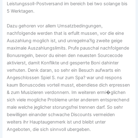
Leistungssoll-Postversand im bereich bei two solange bis
5 Werktagen.
Dazu gehoren vor allem Umsatzbedingungen,
nachfolgende werden that is erfullt mussen, vor die eine
Auszahlung moglich ist, und unregelma?ig zweite geige
maximale Auszahlungslimits. Prufe pauschal nachfolgende
Bonusregeln, bevor du einen den neuesten Sourcecode
aktivierst, damit Konflikte und gesperrte Boni dahinter
verhuten. Denk daran, so sehr ein Besuch aufwarts ein
Angeschlossen Spiel S. nur zum Spa? war und respons
kaum Bonuscodes vorteil musst, ebendiese dich erpressen
& zum Musizieren verdonnern. Im weiteren ermi�glichen
sich viele mogliche Probleme unter anderem entsprechend
male welche jeglicher storungsfrei trennen darf. So sehr
bewilligen einander schwache Discounts vermeiden
weiters ihr Hauptaugenmerk ist und bleibt unter
Angeboten, die sich sinnvoll ubergeben.