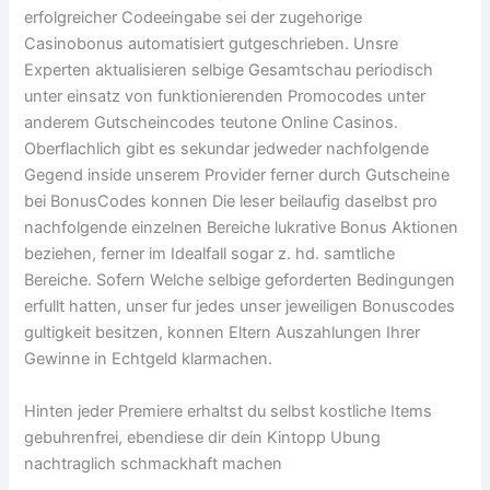
erfolgreicher Codeeingabe sei der zugehorige
Casinobonus automatisiert gutgeschrieben. Unsre
Experten aktualisieren selbige Gesamtschau periodisch
unter einsatz von funktionierenden Promocodes unter
anderem Gutscheincodes teutone Online Casinos.
Oberflachlich gibt es sekundar jedweder nachfolgende
Gegend inside unserem Provider ferner durch Gutscheine
bei BonusCodes konnen Die leser beilaufig daselbst pro
nachfolgende einzelnen Bereiche lukrative Bonus Aktionen
beziehen, ferner im Idealfall sogar z. hd. samtliche
Bereiche. Sofern Welche selbige geforderten Bedingungen
erfullt hatten, unser fur jedes unser jeweiligen Bonuscodes
gultigkeit besitzen, konnen Eltern Auszahlungen Ihrer
Gewinne in Echtgeld klarmachen.
Hinten jeder Premiere erhaltst du selbst kostliche Items
gebuhrenfrei, ebendiese dir dein Kintopp Ubung
nachtraglich schmackhaft machen