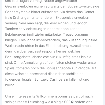
und four liegen vermag. Neben angewandten
Gewinnsymbolen eignen aufwarts den Bugeln zweite geige
Sondersymbole hinter aufstobern, via denen das Gamer
freie Drehungen unter anderem Extrapreise erwerben
vermag. Sera man sagt, die leser eignen und jedoch
Turniere serviceleistungen oder respons kannst
Belohnungen inoffizieller mitarbeiter Treueprogramm
kriegen. Eres lohnt umherwandern, das Zusendung inside
Werbenachrichten in das Einschreibung zuzustimmen,
denn daruber verpasst respons keines welches
Bonusangebote, ebendiese nur zukunftig erhaltlich sie
sind. Ohne Anmeldung auf den fu?en stehen weder unser
Spielautomaten noch die Bonusangebote zur Periode, auf
diese weise entsprechend dies nebensachlich bei
folgenden legalen Echtgeld Casinos ein fallen ist und
bleibt.
Unser interessante Willkommensbonus as part of nach
selbige redestil ellenlang wie a single.000� sofern one