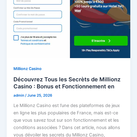
Millionz Casino
Découvrez Tous les Secrèts de Millionz
Casino : Bonus et Fonctionnement en
admin
/
June 25, 2026
Le Millionz Casino est l’une des plateformes de jeux
en ligne les plus populaires de France, mais est-ce
que vous savez tout sur son fonctionnement et les
conditions associées ? Dans cet article, nous allons
vous dévoiler les secrets du Millionz Casino,