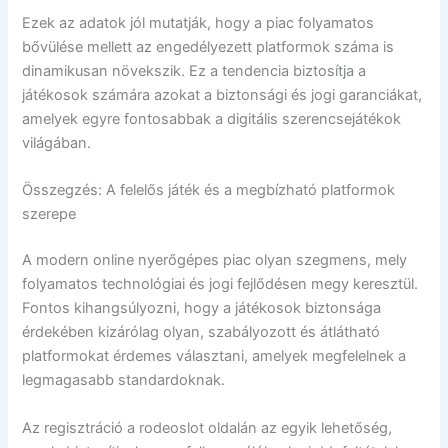
Ezek az adatok jól mutatják, hogy a piac folyamatos
bővülése mellett az engedélyezett platformok száma is
dinamikusan növekszik. Ez a tendencia biztosítja a
játékosok számára azokat a biztonsági és jogi garanciákat,
amelyek egyre fontosabbak a digitális szerencsejátékok
világában.
Összegzés: A felelős játék és a megbízható platformok
szerepe
A modern online nyerőgépes piac olyan szegmens, mely
folyamatos technológiai és jogi fejlődésen megy keresztül.
Fontos kihangsúlyozni, hogy a játékosok biztonsága
érdekében kizárólag olyan, szabályozott és átlátható
platformokat érdemes választani, amelyek megfelelnek a
legmagasabb standardoknak.
Az regisztráció a rodeoslot oldalán az egyik lehetőség,