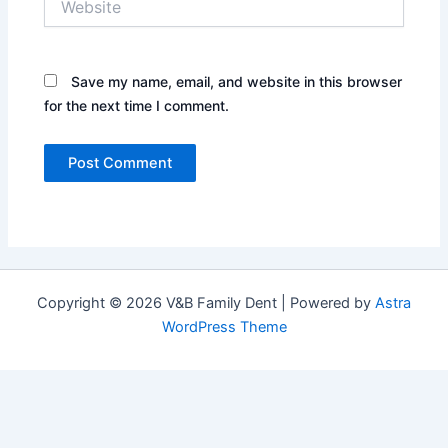
Save my name, email, and website in this browser
for the next time I comment.
Copyright © 2026 V&B Family Dent | Powered by
Astra
WordPress Theme