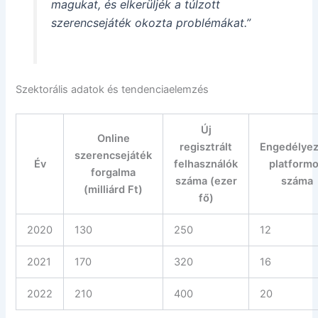
magukat, és elkerüljék a túlzott
szerencsejáték okozta problémákat.”
Szektorális adatok és tendenciaelemzés
Új
Online
regisztrált
Engedélyez
szerencsejáték
Év
felhasználók
platform
forgalma
száma (ezer
száma
(milliárd Ft)
fő)
2020
130
250
12
2021
170
320
16
2022
210
400
20