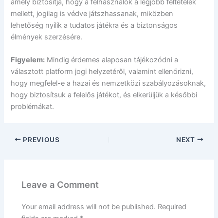
amely biztosítja, hogy a felhasználók a legjobb feltételek
mellett, jogilag is védve játszhassanak, miközben
lehetőség nyílik a tudatos játékra és a biztonságos
élmények szerzésére.
Figyelem:
Mindig érdemes alaposan tájékozódni a
választott platform jogi helyzetéről, valamint ellenőrizni,
hogy megfelel-e a hazai és nemzetközi szabályozásoknak,
hogy biztosítsuk a felelős játékot, és elkerüljük a későbbi
problémákat.
PREVIOUS
NEXT
Leave a Comment
Your email address will not be published.
Required