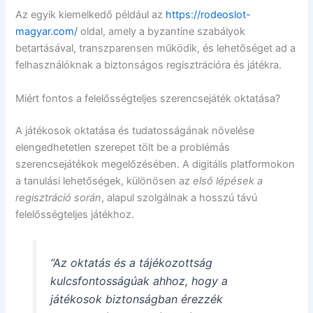
Az egyik kiemelkedő például az
https://rodeoslot-
magyar.com/
oldal, amely a byzantine szabályok
betartásával, transzparensen működik, és lehetőséget ad a
felhasználóknak a biztonságos regisztrációra és játékra.
Miért fontos a felelősségteljes szerencsejáték oktatása?
A játékosok oktatása és tudatosságának növelése
elengedhetetlen szerepet tölt be a problémás
szerencsejátékok megelőzésében. A digitális platformokon
a tanulási lehetőségek, különösen az
első lépések a
regisztráció során
, alapul szolgálnak a hosszú távú
felelősségteljes játékhoz.
“Az oktatás és a tájékozottság
kulcsfontosságúak ahhoz, hogy a
játékosok biztonságban érezzék