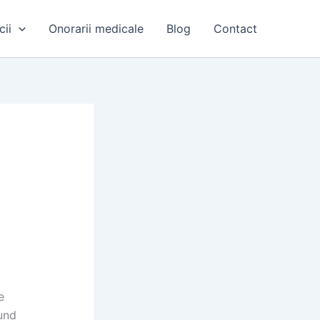
cii
Onorarii medicale
Blog
Contact
e
und