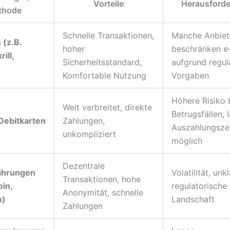
Vorteile
Herausford
thode
Schnelle Transaktionen,
Manche Anbiet
 (z.B.
hoher
beschränken e-
rill,
Sicherheitsstandard,
aufgrund regul
Komfortable Nutzung
Vorgaben
Höhere Risiko 
Weit verbreitet, direkte
Betrugsfällen, 
 Debitkarten
Zahlungen,
Auszahlungsze
unkompliziert
möglich
Dezentrale
ährungen
Volatilität, unk
Transaktionen, hohe
oin,
regulatorische
Anonymität, schnelle
m)
Landschaft
Zahlungen