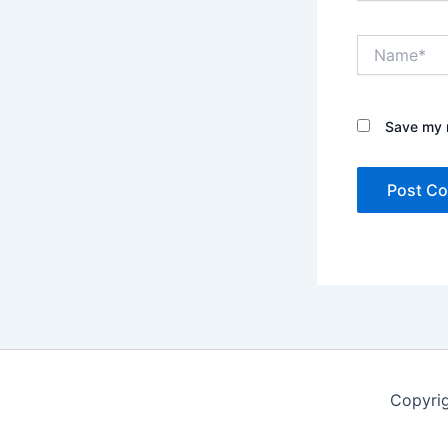
Name*
Save my n
Copyri