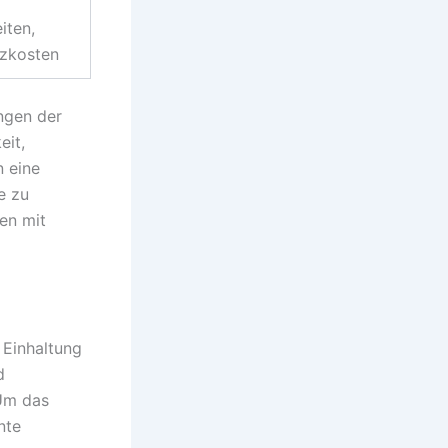
iten,
tzkosten
ngen der
eit,
 eine
e zu
en mit
 Einhaltung
d
 Um das
nte