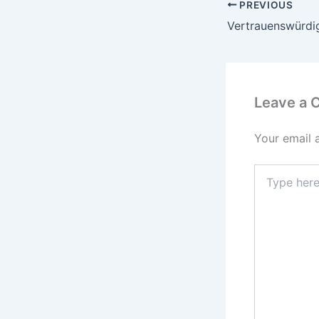
PREVIOUS
Leave a
Your email 
Type
here..