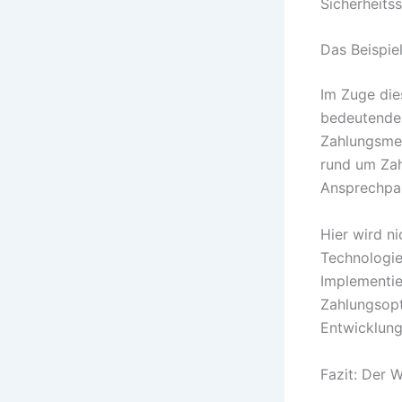
Sicherheits
Das Beispie
Im Zuge die
bedeutendes 
Zahlungsmet
rund um Zah
Ansprechpar
Hier wird n
Technologie
Implementie
Zahlungsopt
Entwicklung
Fazit: Der 