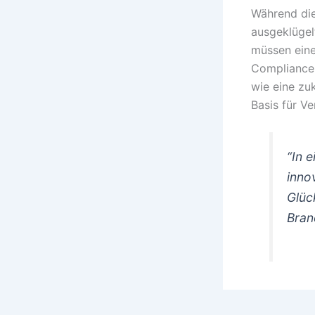
Während die
ausgeklügel
müssen eine
Compliance 
wie eine zu
Basis für Ve
“In 
inno
Glüc
Bran