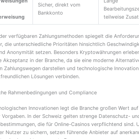
rweisungen
Lange
Sicher, direkt vom
Bearbeitungsze
Bankkonto
erweisung
teilweise Zusa
t der verfügbaren Zahlungsmethoden spiegelt die Anforderu
, die unterschiedliche Prioritäten hinsichtlich Geschwindigk
und Anonymität setzen. Besonders Kryptowährungen erleben
Akzeptanz in der Branche, da sie eine moderne Alternativ
len Zahlungswegen darstellen und technologische Innovation
freundlichen Lösungen verbinden.
sche Rahmenbedingungen und Compliance
ologischen Innovationen legt die Branche großen Wert auf
r Vorgaben. In der Schweiz gelten strenge Datenschutz- un
estimmungen, die für Online-Casinos verpflichtend sind.
er Nutzer zu sichern, setzen führende Anbieter auf anerkan