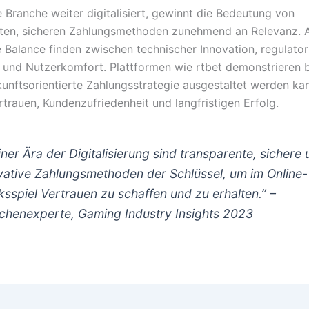
 Branche weiter digitalisiert, gewinnt die Bedeutung von
ten, sicheren Zahlungsmethoden zunehmend an Relevanz. A
 Balance finden zwischen technischer Innovation, regulator
und Nutzerkomfort. Plattformen wie rtbet demonstrieren be
kunftsorientierte Zahlungsstrategie ausgestaltet werden ka
rtrauen, Kundenzufriedenheit und langfristigen Erfolg.
einer Ära der Digitalisierung sind transparente, sichere
vative Zahlungsmethoden der Schlüssel, um im Online-
ksspiel Vertrauen zu schaffen und zu erhalten.” –
chenexperte,
Gaming Industry Insights 2023