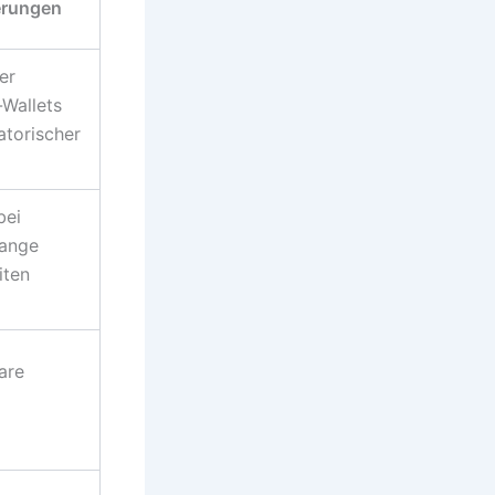
erungen
er
Wallets
atorischer
bei
lange
iten
lare