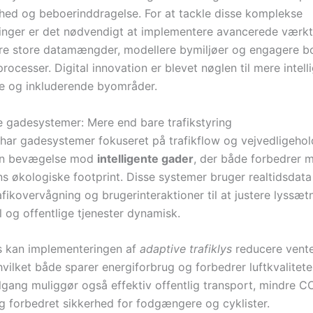
ed og beboerinddragelse. For at tackle disse komplekse
linger er det nødvendigt at implementere avancerede værktø
re store datamængder, modellere bymiljøer og engagere bo
rocesser. Digital innovation er blevet nøglen til mere intell
e og inkluderende byområder.
 gadesystemer: Mere end bare trafikstyring
t har gadesystemer fokuseret på trafikflow og vejvedligehol
 en bevægelse mod
intelligente gader
, der både forbedrer m
ns økologiske footprint. Disse systemer bruger realtidsdata
afikovervågning og brugerinteraktioner til at justere lyssæt
l og offentlige tjenester dynamisk.
s kan implementeringen af
adaptive trafiklys
reducere vent
hvilket både sparer energiforbrug og forbedrer luftkvalitet
ilgang muliggør også effektiv offentlig transport, mindre C
g forbedret sikkerhed for fodgængere og cyklister.