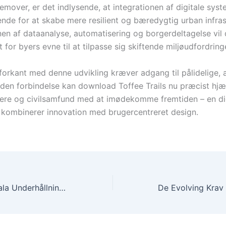
remover, er det indlysende, at integrationen af digitale syst
nde for at skabe mere resilient og bæredygtig urban infras
en af dataanalyse, automatisering og borgerdeltagelse vil
for byers evne til at tilpasse sig skiftende miljøudfordring
forkant med denne udvikling kræver adgang til pålidelige,
I den forbindelse kan download Toffee Trails nu præcist hjæ
re og civilsamfund med at imødekomme fremtiden – en dig
r kombinerer innovation med brugercentreret design.
Framtidens Digitala Underhållning: Mobilanpassade Casinospel och Innovationen bakom Grandstand Glow