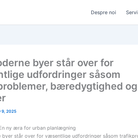
Despre noi
Servi
derne byer står over for
tlige udfordringer såsom
kproblemer, bæredygtighed og
er
y 9, 2025
 En ny æra for urban planlægning
byer står over for væsentlige udfordringer såsom trafikpr