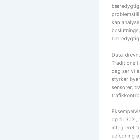
bæredygtigh
problemstil
kan analyse
beslutningsp
bæredygtig
Data-drevne
Traditionel
dag ser vi
styrker bye
sensorer, tr
trafikkontro
Eksempelvi
op til 30%, 
integreret t
udledning o