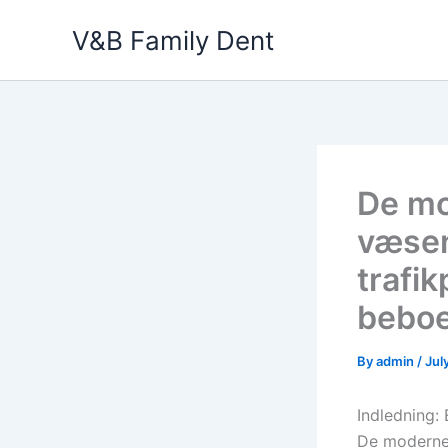
Skip
V&B Family Dent
to
content
De mo
væsen
trafi
bebo
By
admin
/
Jul
Indledning:
De moderne 