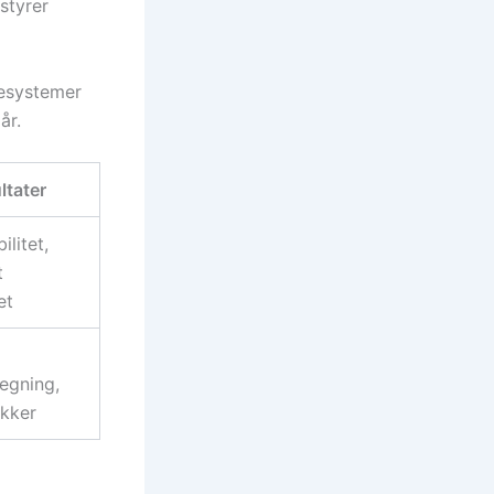
styrer
desystemer
år.
ltater
litet,
t
et
regning,
ykker