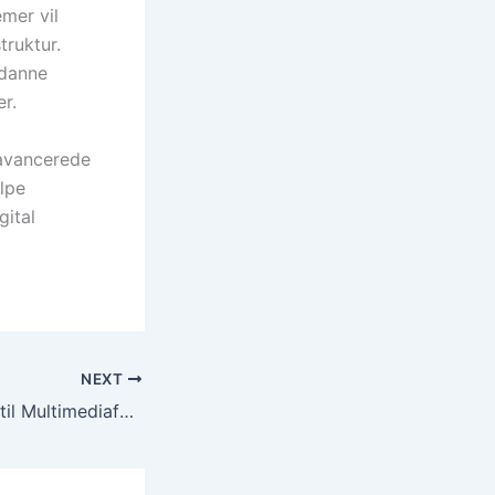
emer vil
truktur.
 danne
er.
 avancerede
lpe
ital
NEXT
De Evolving Krav til Multimediafunktioner i Premium Smartphones