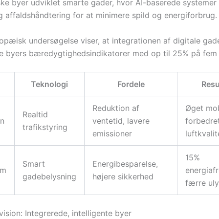
ske byer udviklet smarte gader, hvor AI-baserede systemer 
g affaldshåndtering for at minimere spild og energiforbrug.
ropæisk undersøgelse viser, at integrationen af digitale ga
e byers bæredygtighedsindikatorer med op til 25% på fem 
Teknologi
Fordele
Resu
Reduktion af
Øget mobi
Realtid
n
ventetid, lavere
forbedre
trafikstyring
emissioner
luftkvalit
15%
Smart
Energibesparelse,
am
energiaf
gadebelysning
højere sikkerhed
færre ul
ision: Integrerede, intelligente byer