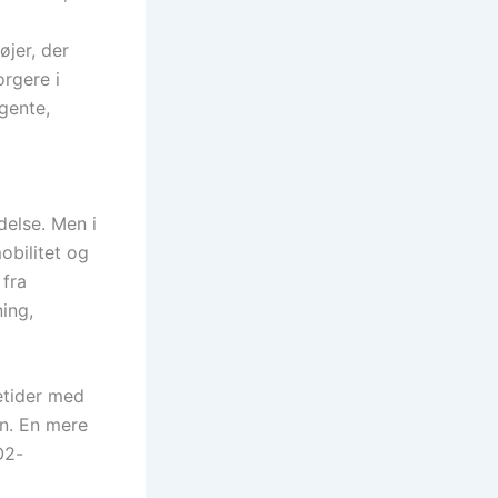
jer, der
rgere i
igente,
delse. Men i
obilitet og
 fra
ning,
etider med
en. En mere
O2-