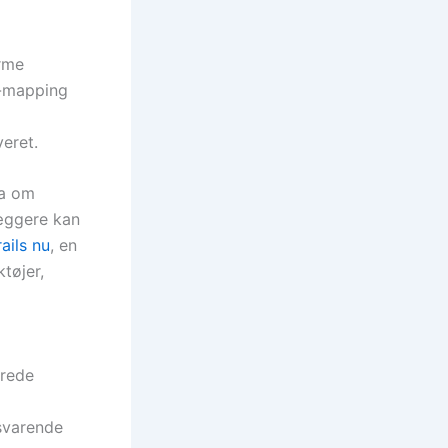
orme
a-mapping
veret.
ta om
læggere kan
ails nu
, en
tøjer,
erede
lsvarende