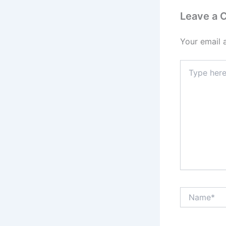
Leave a
Your email 
Type
here..
Name*