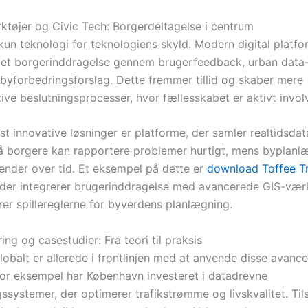
rktøjer og Civic Tech: Borgerdeltagelse i centrum
 kun teknologi for teknologiens skyld. Modern digital platf
get borgerinddragelse gennem brugerfeedback, urban dat
e byforbedringsforslag. Dette fremmer tillid og skaber mere
ive beslutningsprocesser, hvor fællesskabet er aktivt invol
st innovative løsninger er platforme, der samler realtidsda
så borgere kan rapportere problemer hurtigt, mens byplan
render over tid. Et eksempel på dette er
download Toffee Tr
, der integrerer brugerinddragelse med avancerede GIS-værk
rer spillereglerne for byverdens planlægning.
ng og casestudier: Fra teori til praksis
lobalt er allerede i frontlinjen med at anvende disse avanc
For eksempel har København investeret i datadrevne
ssystemer, der optimerer trafikstrømme og livskvalitet. Ti