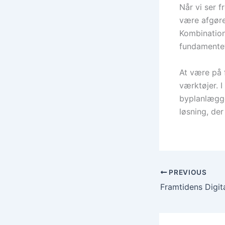
Når vi ser f
være afgøre
Kombination
fundamentet 
At være på 
værktøjer. 
byplanlægge
løsning, de
PREVIOUS