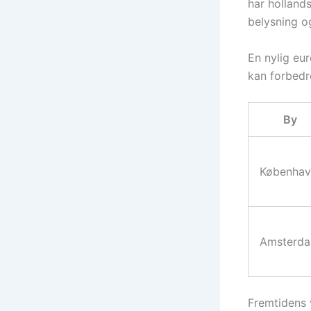
har holland
belysning o
En nylig eu
kan forbedr
By
Københav
Amsterd
Fremtidens v