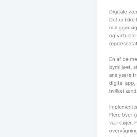
Digitale væ
Det er ikke
muliggør ø
og virtuell
repræsentat
En af de me
bymiljøet, 
analysere t
digital app
hvilket ænd
Implementeri
Flere byer g
værktøjer. 
overvågning