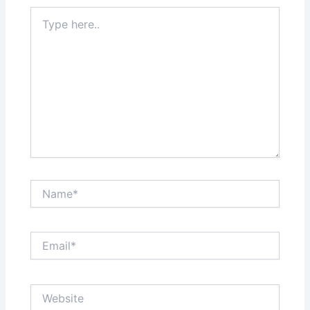
Type
here..
Name*
Email*
Website