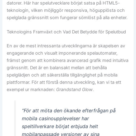
datorer. Här har spelutvecklare börjat satsa på HTML5-
teknologin, vilken möjliggör responsiva, högupplösta och
spelglada gränssnitt som fungerar sömlöst på alla enheter.
Teknologins Framväxt och Vad Det Betydde för Spelutbud
En av de mest intressanta utvecklingarna är skapelsen av
engagerande och visualt imponerande spelautomater,
främst genom att kombinera avancerad grafik med intuitiva
gränssnitt. Det är en balansakt mellan att behålla
spelglädjen och att säkerställa tillgänglighet på mobila
plattformar. För att förstå denna utveckling, kan vi ta ett
exempel ur marknaden:
Grandstand Glow
.
“För att möta den ökande efterfrågan på
mobila casinoupplevelser har
speltillverkare börjat erbjuda helt
mobilanpassade versioner av sina